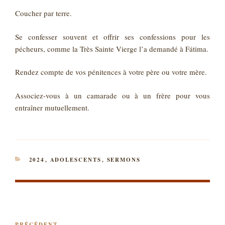
Coucher par terre.
Se confesser souvent et offrir ses confessions pour les
pécheurs, comme la Très Sainte Vierge l’a demandé à Fátima.
Rendez compte de vos pénitences à votre père ou votre mère.
Associez-vous à un camarade ou à un frère pour vous
entraîner mutuellement.
CATÉGORIES
2024
,
ADOLESCENTS
,
SERMONS
NAVIGATION
PRÉCÉDENT