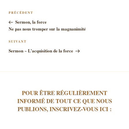
NAVIGATION
Article
PRÉCÉDENT
DE
précédent
Sermon, la force
L’ARTICLE
Ne pas nous tromper sur la magnanimité
Article
SUIVANT
suivant
Sermon ~ L’acquisition de la force
POUR ÊTRE RÉGULIÈREMENT
INFORMÉ DE TOUT CE QUE NOUS
PUBLIONS, INSCRIVEZ-VOUS ICI :