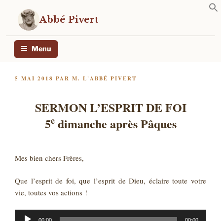
Aller
au
Abbé Pivert
contenu
principal
Menu
PUBLIÉ
5 MAI 2018
PAR
M. L'ABBÉ PIVERT
LE
SERMON L’ESPRIT DE FOI
e
5
dimanche après Pâques
Mes bien chers Frères,
Que l’esprit de foi, que l’esprit de Dieu, éclaire toute votre
vie, toutes vos actions !
Lecteur
00:00
00:00