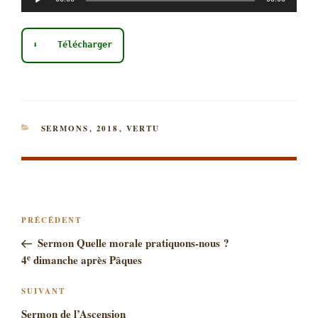
audio
⬇ Télécharger
CATÉGORIES
SERMONS
,
2018
,
VERTU
NAVIGATION
Article
PRÉCÉDENT
DE
précédent
Sermon Quelle morale pratiquons-nous ?
L’ARTICLE
e
4
dimanche après Pâques
Article
SUIVANT
suivant
Sermon de l’Ascension