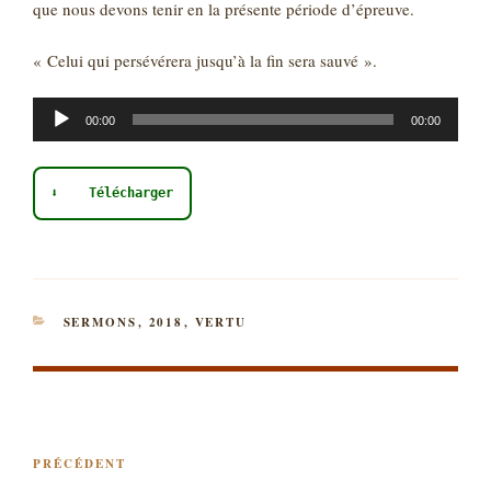
que nous devons tenir en la présente période d’épreuve.
« Celui qui persévérera jusqu’à la fin sera sauvé ».
Lecteur
00:00
00:00
audio
⬇ Télécharger
CATÉGORIES
SERMONS
,
2018
,
VERTU
NAVIGATION
Article
PRÉCÉDENT
DE