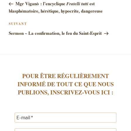
précédent
Mgr Viganò : l’encyclique
est
Fratelli tutti
L’ARTICLE
blasphématoire, hérétique, hypocrite, dangereuse
Article
SUIVANT
suivant
Sermon ~ La confirmation, le feu du Saint-Esprit
POUR ÊTRE RÉGULIÈREMENT
INFORMÉ DE TOUT CE QUE NOUS
PUBLIONS, INSCRIVEZ-VOUS ICI :