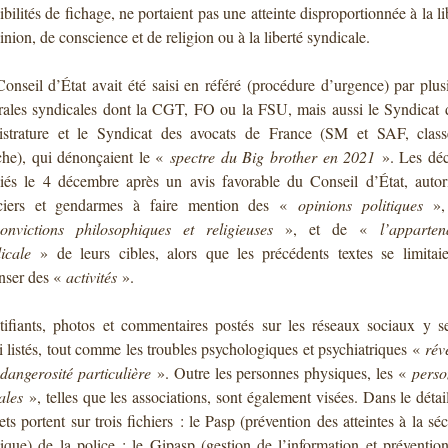
ibilités de fichage, ne portaient pas une atteinte disproportionnée à la li
inion, de conscience et de religion ou à la liberté syndicale.
onseil d’État avait été saisi en référé (procédure d’urgence) par plus
rales syndicales dont la CGT, FO ou la FSU, mais aussi le Syndicat 
istrature et le Syndicat des avocats de France (SM et SAF, class
he), qui dénonçaient le «
spectre du Big brother en 2021
». Les déc
iés le 4 décembre après un avis favorable du Conseil d’État, autor
iciers et gendarmes à faire mention des «
opinions politiques
»,
onvictions philosophiques et religieuses
», et de «
l’apparte
icale
» de leurs cibles, alors que les précédents textes se limitai
nser des «
activités
».
tifiants, photos et commentaires postés sur les réseaux sociaux y s
i listés, tout comme les troubles psychologiques et psychiatriques «
rév
dangerosité particulière
». Outre les personnes physiques, les «
perso
ales
», telles que les associations, sont également visées. Dans le détail
ets portent sur trois fichiers : le Pasp (prévention des atteintes à la séc
ique) de la police ; le Gipasp (gestion de l’information et préventio