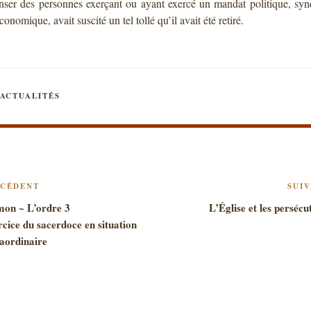
nser des personnes exerçant ou ayant exercé un mandat politique, syn
conomique, avait suscité un tel tollé qu’il avait été retiré.
CATÉGORIES
ACTUALITÉS
VIGATION
cle
ÉCÉDENT
SUI
cédent
mon ~ L’ordre 3
L’Église et les persécu
ARTICLE
cice du sacerdoce en situation
aordinaire