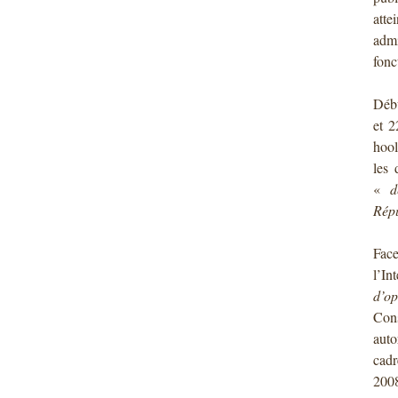
att
admi
fonc
Débu
et 2
hool
les 
«
d
Rép
Face
l’In
d’op
Cons
auto
cadr
200