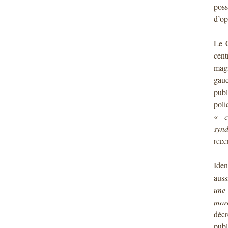
poss
d’op
Le C
cent
mag
gauc
publ
pol
«
c
synd
rece
Iden
auss
une 
mor
décr
publ