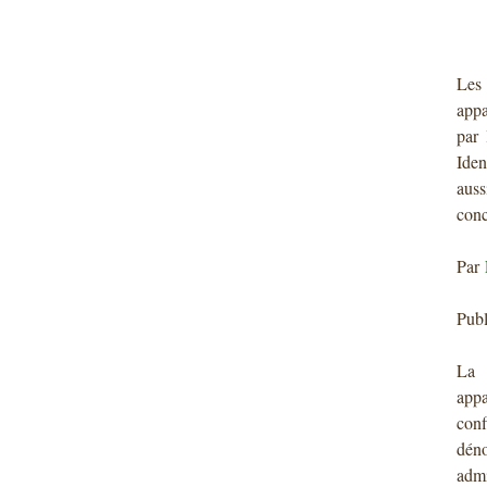
Les
appa
par 
Iden
auss
conc
Par
Publ
La 
appa
conf
dén
admi