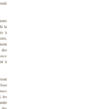
berté
ieurs
de la
és à
rets,
isent
 des
nance
ent à
eront
élant
nnes
, les
urité
n des