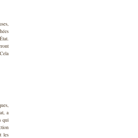
ses,
chées
État.
eront
 Cela
ues,
at, a
s qui
ction
t les