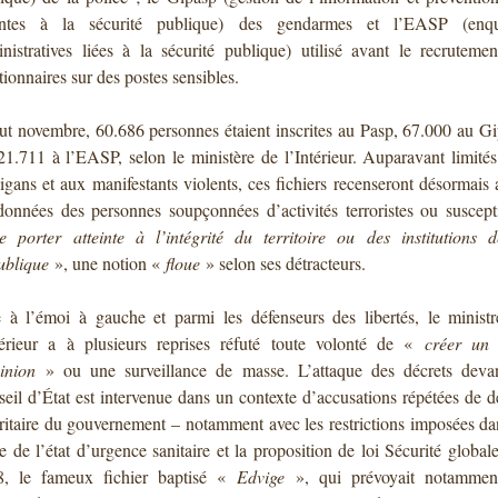
eintes à la sécurité publique) des gendarmes et l’EASP (enqu
nistratives liées à la sécurité publique) utilisé avant le recruteme
tionnaires sur des postes sensibles.
t novembre, 60.686 personnes étaient inscrites au Pasp, 67.000 au G
21.711 à l’EASP, selon le ministère de l’Intérieur. Auparavant limité
igans et aux manifestants violents, ces fichiers recenseront désormais 
données des personnes soupçonnées d’activités terroristes ou suscept
e porter atteinte à l’intégrité du territoire ou des institutions 
ublique
», une notion «
floue
» selon ses détracteurs.
 à l’émoi à gauche et parmi les défenseurs des libertés, le minist
térieur a à plusieurs reprises réfuté toute volonté de «
créer un 
inion
» ou une surveillance de masse. L’attaque des décrets devan
eil d’État est intervenue dans un contexte d’accusations répétées de d
ritaire du gouvernement – notamment avec les restrictions imposées da
e de l’état d’urgence sanitaire et la proposition de loi Sécurité global
8, le fameux fichier baptisé «
Edvige
», qui prévoyait notammen