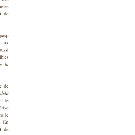
êtes
nt de
ipasp
s aux
aussi
ibles
de la
re de
délit
t le
érive
ns le
e. En
t de