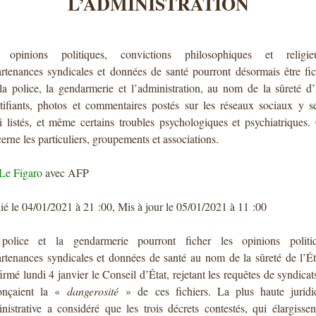
L’ADMINISTRATION
 opinions politiques, convictions philosophiques et religieu
rtenances syndicales et données de santé pourront désormais être fi
la police, la gendarmerie et l’administration, au nom de la sûreté d’
tifiants, photos et commentaires postés sur les réseaux sociaux y s
i listés, et même certains troubles psychologiques et psychiatriques.
erne les particuliers, groupements et associations.
Le Figaro
avec AFP
ié le 04/01/2021 à 21 :00, Mis à jour le 05/01/2021 à 11 :00
police et la gendarmerie pourront ficher les opinions politiq
rtenances syndicales et données de santé au nom de la sûreté de l’Ét
irmé lundi 4 janvier le Conseil d’État, rejetant les requêtes de syndicat
onçaient la «
dangerosité
» de ces fichiers. La plus haute juridi
nistrative a considéré que les trois décrets contestés, qui élargissen