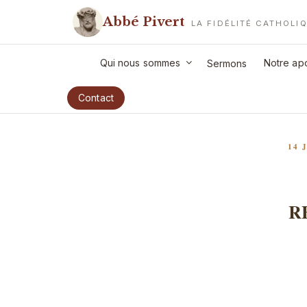
Aller
Abbé Pivert
au
LA FIDÉLITÉ CATHOLI
contenu
principal
Qui nous sommes
Notre apo
Sermons
Contact
PUB
14 
LE
R