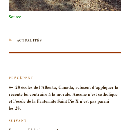
Source
CATÉGORIES
ACTUALITÉS
NAVIGATION
Article
PRÉCÉDENT
DE
précédent
28 écoles de l’Alberta, Canada, refusent d’appliquer la
L’ARTICLE
récente loi contraire à la morale. Aucune n’est catholique
et l’école de la Fraternité Saint Pie X n’est pas parmi
les 28.
Article
SUIVANT
suivant
Sermon ~ L’obéissance