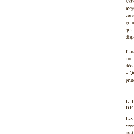
Cett
moye
cerv
gran
qual
disp
Puis
anim
déco
– Qu
prin
L’
DE
Les 
végé
croi