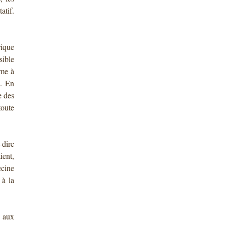
atif.
rique
sible
ême à
e. En
e des
oute
-dire
ient,
ecine
 à la
 aux