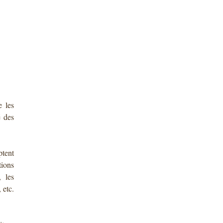
e les
é des
ptent
tions
, les
 etc.