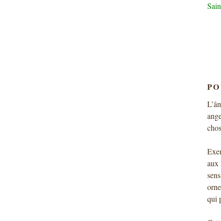
Sai
PO
L’âm
ange
chos
Exem
aux 
sens
orne
qui 