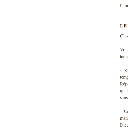
l’âm
LE
C’es
Voi
temp
– o
tem
Répo
quat
sans
– Ce
mati
Dieu