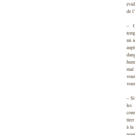
évid
de l
– O
temp
un i
aup
dang
huma
mal 
vous
vous
– Si
les
conn
tire
à la
pour