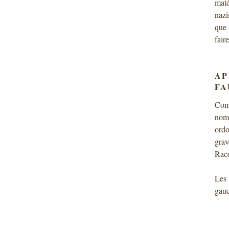
maté
nazi
que 
fair
AP
FA
Comb
nom
ordo
grav
Raco
Les 
gauc