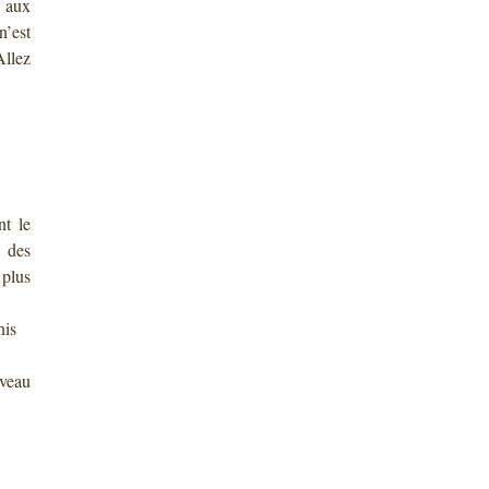
, aux
n’est
Allez
nt le
 des
 plus
nis
rveau