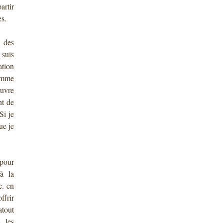
artir
es.
 des
 suis
ation
omme
auvre
nt de
Si je
ue je
 pour
à la
e. en
ffrir
atout
, les