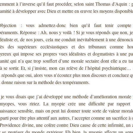
emment à l’inverse qu’il faut procéder, selon saint Thomas d’Aquin : p
’amitié à développer avec Dieu et mettre en œuvre les moyens disponibl
bjection : vous admettez-donc bien qu’il faut tenir compte
éraments. Réponse : Ah, nous y voilà ! Si je vous réponds que non, je
déaliste et, de nos jours, cela me conduit inévitablement à une dénonci
rès des supérieurs ecclésiastiques et des tribunaux comme h
ereux qui impose ses propres vues idéalistes et dogmatistes à une p
nité qui n’a que trop souffert d’une morale sectaire dont elle a eu ta
à se sortir. Et, si j’insiste, mon cas relève de l’hôpital psychiatrique… 
 réponds que oui, alors vous n’écoutez plus mon discours et concluez q
 donne raison sur la méthode des tempéraments.
 je vous disais que j’ai développé une méthode d’amélioration morale
 myopes, vous ririez. La myopie crée une difficulté par rapport 
aissance sensible, mais on peut lui donner toute sorte de valeur moral
r parti pour être plus attentif aux autres, l’accepter comme un sacrifice à o
 Providence divine, une colère contre Dieu cause de cette infirmité, un 
 se protéger du monde extérieur. Eh bien, la myopie affecte un sens