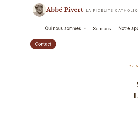
Aller
Abbé Pivert
au
LA FIDÉLITÉ CATHOLI
contenu
principal
Qui nous sommes
Notre apo
Sermons
Contact
PUB
27 
LE