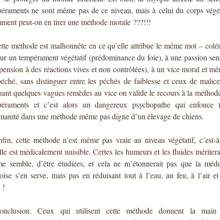
éraments ne sont même pas de ce niveau, mais à celui du corps végét
ent peut-on en tirer une méthode morale ???!!!
tte méthode est malhonnête en ce qu’elle attribue le même mot – colé
ur un tempérament végétatif (prédominance du foie), à une passion sen
pension à des réactions vives et non contrôlées), à un vice moral et m
éché, sans distinguer entre les péchés de faiblesse et ceux de malic
ant quelques vagues remèdes au vice on valide le recours à la méthod
péraments et c’est alors un dangereux psychopathe qui enfonce t
manité dans une méthode même pas digne d’un élevage de chiens.
fin, cette méthode n’est même pas vraie au niveau végétatif, c’est-à
lle est médicalement nuisible. Certes les humeurs et les fluides méritera
e semble, d’être étudiées, et cela ne m’étonnerait pas que la méd
oise s’en serve, mais pas en réduisant tout à l’eau, au feu, à l’air et
 !
onclusion. Ceux qui utilisent cette méthode donnent la main