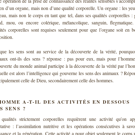
e opération de la prise de connaissance des réalités sensibles s’accompl
n d’un organe, mais non d’une qualité corporelle. Un organe : les yeu
eau, mais non le corps en tant que tel, dans ses qualités corporelles : 
d, mou, ou encore colérique, mélancolique, sanguin, flegmatique.
ités corporelles sont requises seulement pour que l’organe soit en 
osition.
que les sens sont au service de la découverte de la vérité, pourquo
aux ont-ils des sens ? réponse : pas pour eux, mais pour l’homme
uverte du monde animal participe à la découverte de la vérité par l’h
elle est alors l’intelligence qui gouverne les sens des animaux ? Répo
cipalement celle de Dieu, secondairement celle des hommes.
HOMME A-T-IL DES ACTIVITÉS EN DESSOUS
S SENS ?
qualités strictement corporelles requièrent une activité qu’on ap
tative : l’assimilation nutritive et les opérations consécutives à savo
ssance et la génération. Cette activité a pour objet seulement le corps 