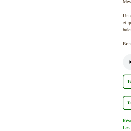
Mes 
Un c
et q
hale
Bon 
T
T
Rés
Les 