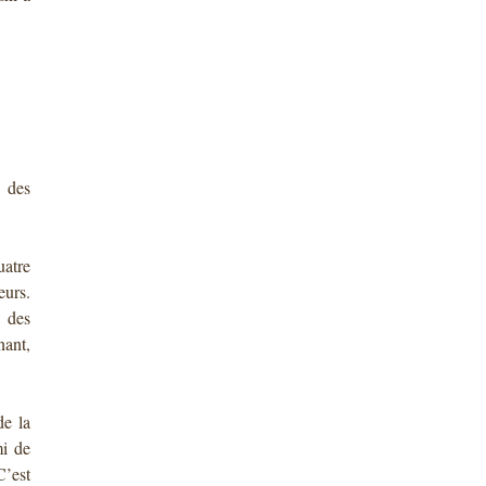
 des
atre
urs.
e des
nant,
de la
mi de
C’est