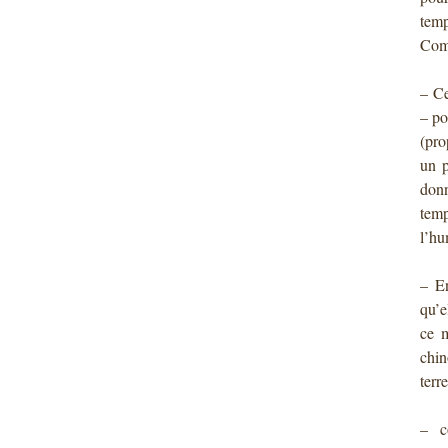
temp
Comm
– Ce
– po
(pro
un p
donn
tem
l’hu
– En
qu’e
ce m
chin
terre
– c