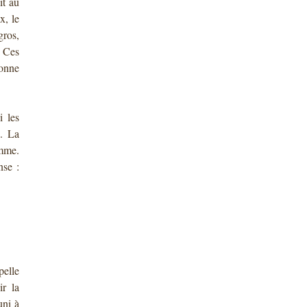
it au
x, le
gros,
 Ces
bonne
i les
. La
omme.
nse :
pelle
ir la
uni à