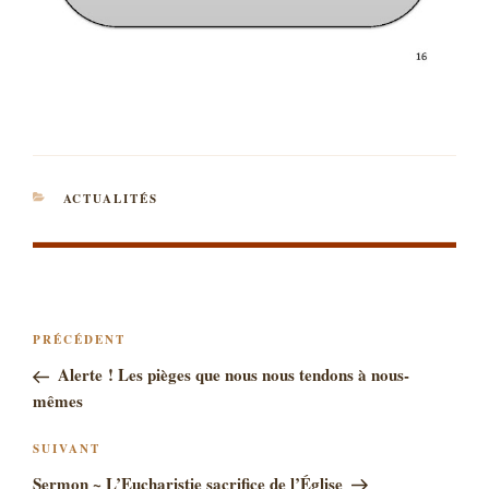
CATÉGORIES
ACTUALITÉS
NAVIGATION
Article
PRÉCÉDENT
DE
précédent
Alerte ! Les pièges que nous nous tendons à nous-
L’ARTICLE
mêmes
Article
SUIVANT
suivant
Sermon ~ L’Eucharistie sacrifice de l’Église