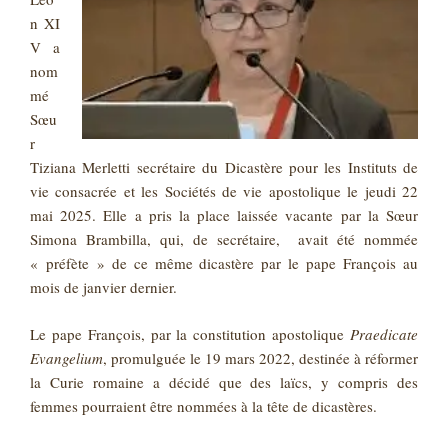
n XI
V a
nom
mé
Sœu
r
Tiziana Merletti secrétaire du Dicastère pour les Instituts de
vie consacrée et les Sociétés de vie apostolique le jeudi 22
mai 2025. Elle a pris la place laissée vacante par la Sœur
Simona Brambilla, qui, de secrétaire, avait été nommée
« préfète » de ce même dicastère par le pape François au
mois de janvier dernier.
Le pape François, par la constitution apostolique
Praedicate
Evangelium
, promulguée le 19 mars 2022, destinée à réformer
la Curie romaine a décidé que des laïcs, y compris des
femmes pourraient être nommées à la tête de dicastères.