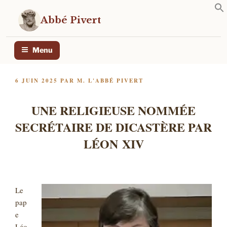
Aller
au
Abbé Pivert
contenu
principal
Menu
PUBLIÉ
6 JUIN 2025
PAR
M. L'ABBÉ PIVERT
LE
UNE RELIGIEUSE NOMMÉE
SECRÉTAIRE DE DICASTÈRE PAR
LÉON XIV
Le
pap
e
Léo