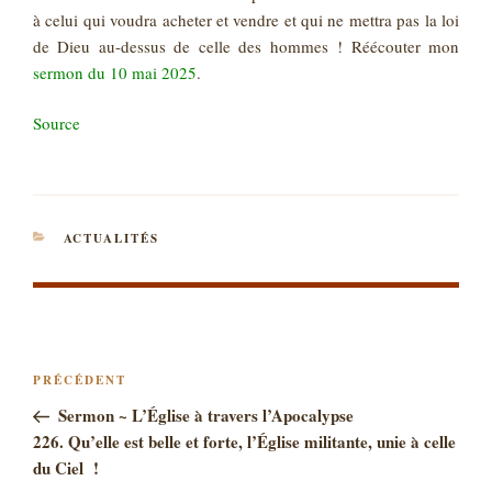
à celui qui voudra acheter et vendre et qui ne mettra pas la loi
de Dieu au-dessus de celle des hommes ! Réécouter mon
sermon du 10 mai 2025
.
Source
CATÉGORIES
ACTUALITÉS
NAVIGATION
Article
PRÉCÉDENT
DE
précédent
Sermon ~ L’Église à travers l’Apocalypse
L’ARTICLE
226. Qu’elle est belle et forte, l’Église militante, unie à celle
du Ciel !