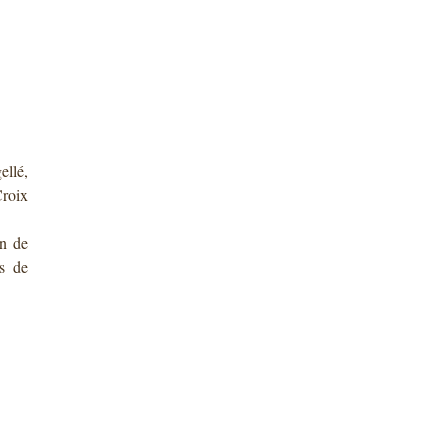
ellé,
Croix
on de
ès de