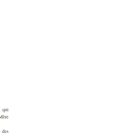
t qui
 Mère
s des