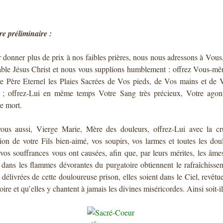
re préliminaire :
 donner plus de prix à nos faibles prières, nous nous adressons à Vous,
ble Jésus Christ et nous vous supplions humblement : offrez Vous-m
e Père Eternel les Plaies Sacrées de Vos pieds, de Vos mains et de 
 ; offrez-Lui en même temps Votre Sang très précieux, Votre agon
e mort.
ous aussi, Vierge Marie, Mère des douleurs, offrez-Lui avec la cr
ion de votre Fils bien-aimé, vos soupirs, vos larmes et toutes les dou
vos souffrances vous ont causées, afin que, par leurs mérites, les âme
 dans les flammes dévorantes du purgatoire obtiennent le rafraîchisse
 délivrées de cette douloureuse prison, elles soient dans le Ciel, revêtu
loire et qu’elles y chantent à jamais les divines miséricordes. Ainsi soit-il