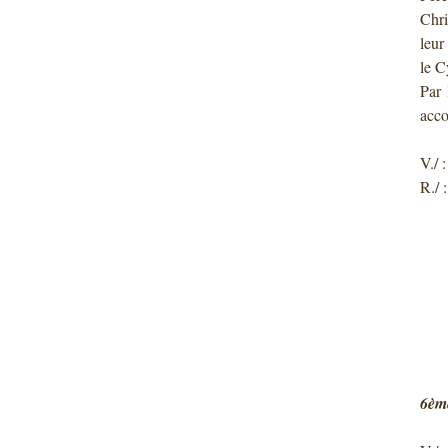
Chri
leur
le C
Par 
acco
V./ 
R./ 
6ème