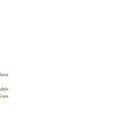
hrist
échés
 Vous