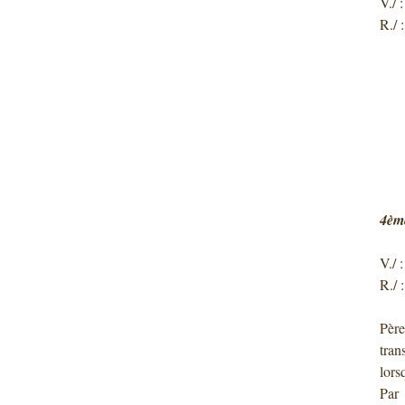
V./ 
R./ 
4ème
V./ 
R./ 
Père
tran
lors
Par 