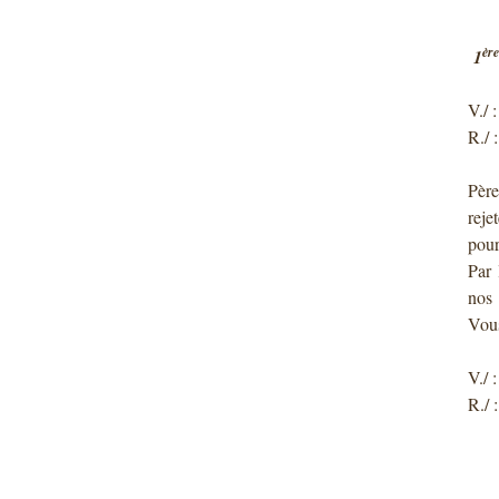
ère
1
V./ 
R./ 
Père
reje
pour
Par 
nos 
Vou
V./ 
R./ 