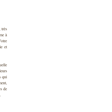
 très
ême à
Votre
ie et
uelle
leurs
s qui
ment,
es de
.