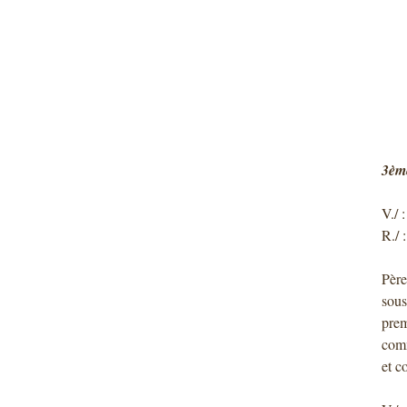
3ème
V./ 
R./ 
Père
sous
prem
comm
et c