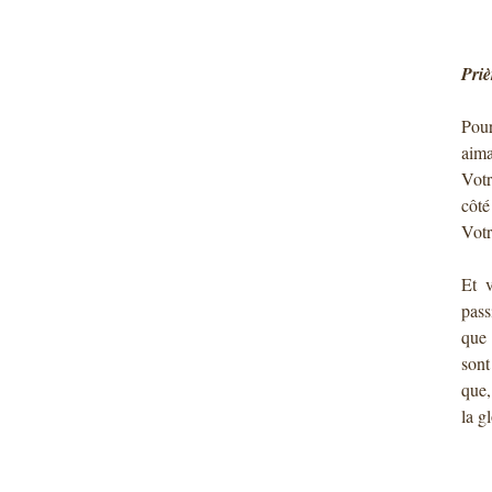
Priè
Pour
aima
Votr
côté
Votr
Et v
pass
que 
sont
que,
la g