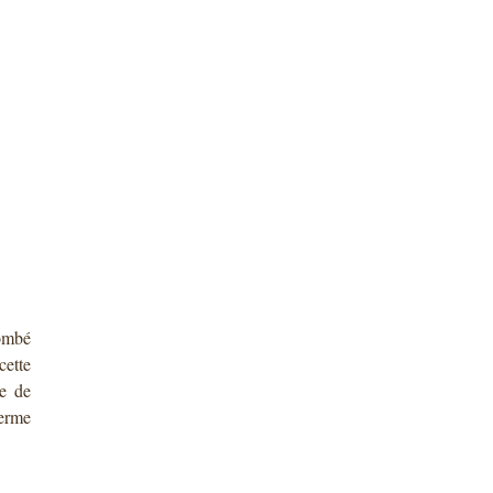
tombé
cette
ce de
ferme