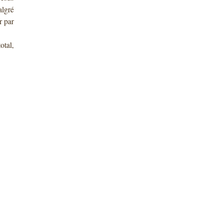
algré
r par
otal,