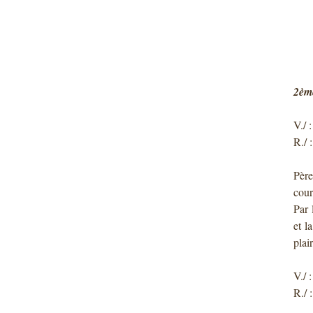
2ème
V./ 
R./ 
Père
cour
Par 
et l
plai
V./ 
R./ 