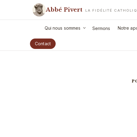
Aller
Abbé Pivert
au
LA FIDÉLITÉ CATHOLI
contenu
principal
Qui nous sommes
Notre apo
Sermons
Contact
P