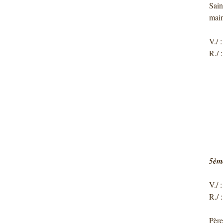
Sain
main
V./ 
R./ 
5ème
V./ 
R./ 
Père