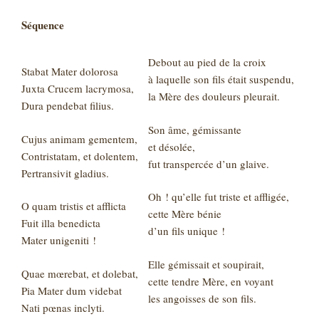
Séquence
Debout au pied de la croix
Stabat Mater dolorosa
à laquelle son fils était suspendu,
Juxta Crucem lacrymosa,
la Mère des douleurs pleurait.
Dura pendebat filius.
Son âme, gémissante
Cujus animam gementem,
et désolée,
Contristatam, et dolentem,
fut transpercée d’un glaive.
Pertransivit gladius.
Oh ! qu’elle fut triste et affligée,
O quam tristis et afflicta
cette Mère bénie
Fuit illa benedicta
d’un fils unique !
Mater unigeniti !
Elle gémissait et soupirait,
Quae mœrebat, et dolebat,
cette tendre Mère, en voyant
Pia Mater dum videbat
les angoisses de son fils.
Nati pœnas inclyti.