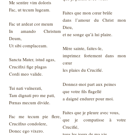
Me sentire vim doloris
Fac, ut tecum lugeam.
Faites que mon cœur brûle
dans l’amour du Christ mon
Fac ut ardeat cor meum
Dieu,
In amando Christum
et ne songe qu’à lui plaire.
Deum,
Ut sibi complaceam.
Mère sainte, faites-le,
imprimez fortement dans mon
Sancta Mater, istud agas,
cœur
Crucifixi fige plagas
les plaies du Crucifié.
Cordi meo valide.
Donnez-moi part aux peines
Tui nati vulnerati,
que votre fils flagellé
Tam dignati pro me pati,
a daigné endurer pour moi.
Pœnas mecum divide.
Faites que je pleure avec vous,
Fac me tecum pie flere,
que je compatisse à votre
Crucifixo condolere,
Crucifié,
Donec ego vixero.
tous les jours de ma vie.