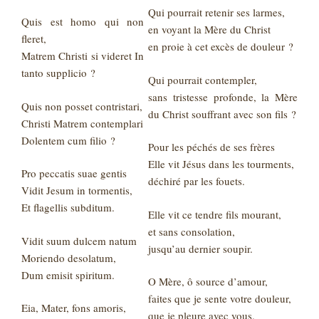
Qui pourrait retenir ses larmes,
Quis est homo qui non
en voyant la Mère du Christ
fleret,
en proie à cet excès de douleur ?
Matrem Christi si videret In
tanto supplicio ?
Qui pourrait contempler,
sans tristesse profonde, la Mère
Quis non posset contristari,
du Christ souffrant avec son fils ?
Christi Matrem contemplari
Dolentem cum filio ?
Pour les péchés de ses frères
Elle vit Jésus dans les tourments,
Pro peccatis suae gentis
déchiré par les fouets.
Vidit Jesum in tormentis,
Et flagellis subditum.
Elle vit ce tendre fils mourant,
et sans consolation,
Vidit suum dulcem natum
jusqu’au dernier soupir.
Moriendo desolatum,
Dum emisit spiritum.
O Mère, ô source d’amour,
faites que je sente votre douleur,
Eia, Mater, fons amoris,
que je pleure avec vous.