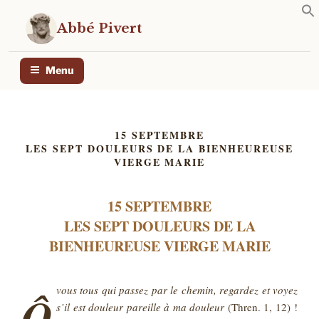
Aller
au
Abbé Pivert
contenu
principal
Menu
15 SEPTEMBRE
LES SEPT DOULEURS DE LA BIENHEUREUSE
VIERGE MARIE
15 SEPTEMBRE
LES SEPT DOULEURS DE LA
BIENHEUREUSE VIERGE MARIE
vous tous qui passez par le chemin, regardez et voyez
Ô
s’il est douleur pareille à ma douleur
(Thren. 1, 12) !