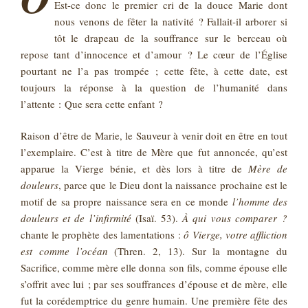
Est-ce donc le premier cri de la douce Marie dont
nous venons de fêter la nativité ? Fallait-il arborer si
tôt le drapeau de la souffrance sur le berceau où
repose tant d’innocence et d’amour ? Le cœur de l’Église
pourtant ne l’a pas trompée ; cette fête, à cette date, est
toujours la réponse à la question de l’humanité dans
l’attente : Que sera cette enfant ?
Raison d’être de Marie, le Sauveur à venir doit en être en tout
l’exemplaire. C’est à titre de Mère que fut annoncée, qu’est
apparue la Vierge bénie, et dès lors à titre de
Mère de
douleurs
, parce que le Dieu dont la naissance prochaine est le
motif de sa propre naissance sera en ce monde
l’homme des
douleurs et de l’infirmité
(Isaï. 53).
À qui vous comparer ?
chante le prophète des lamentations :
ô Vierge, votre affliction
est comme l’océan
(Thren. 2, 13). Sur la montagne du
Sacrifice, comme mère elle donna son fils, comme épouse elle
s’offrit avec lui ; par ses souffrances d’épouse et de mère, elle
fut la corédemptrice du genre humain. Une première fête des