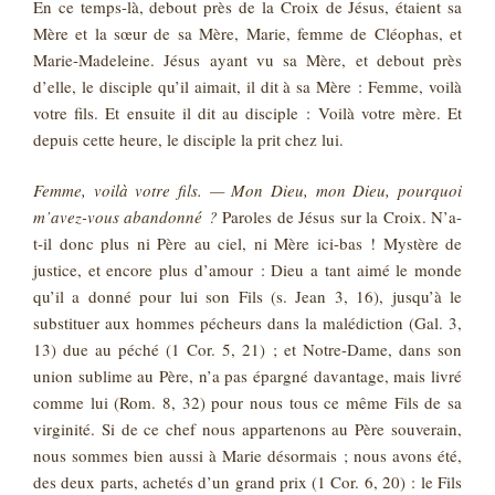
En ce temps-là, debout près de la Croix de Jésus, étaient sa
Mère et la sœur de sa Mère, Marie, femme de Cléophas, et
Marie-Madeleine. Jésus ayant vu sa Mère, et debout près
d’elle, le disciple qu’il aimait, il dit à sa Mère : Femme, voilà
votre fils. Et ensuite il dit au disciple : Voilà votre mère. Et
depuis cette heure, le disciple la prit chez lui.
Femme, voilà votre fils. — Mon Dieu, mon Dieu, pourquoi
m’avez-vous abandonné ?
Paroles de Jésus sur la Croix. N’a-
t-il donc plus ni Père au ciel, ni Mère ici-bas ! Mystère de
justice, et encore plus d’amour : Dieu a tant aimé le monde
qu’il a donné pour lui son Fils (s. Jean 3, 16), jusqu’à le
substituer aux hommes pécheurs dans la malédiction (Gal. 3,
13) due au péché (1 Cor. 5, 21) ; et Notre-Dame, dans son
union sublime au Père, n’a pas épargné davantage, mais livré
comme lui (Rom. 8, 32) pour nous tous ce même Fils de sa
virginité. Si de ce chef nous appartenons au Père souverain,
nous sommes bien aussi à Marie désormais ; nous avons été,
des deux parts, achetés d’un grand prix (1 Cor. 6, 20) : le Fils