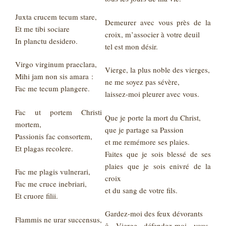
Juxta crucem tecum stare,
Demeurer avec vous près de la
Et me tibi sociare
croix, m’associer à votre deuil
In planctu desidero.
tel est mon désir.
Virgo virginum praeclara,
Vierge, la plus noble des vierges,
Mihi jam non sis amara :
ne me soyez pas sévère,
Fac me tecum plangere.
laissez-moi pleurer avec vous.
Fac ut portem Christi
Que je porte la mort du Christ,
mortem,
que je partage sa Passion
Passionis fac consortem,
et me remémore ses plaies.
Et plagas recolere.
Faites que je sois blessé de ses
plaies que je sois enivré de la
Fac me plagis vulnerari,
croix
Fac me cruce inebriari,
et du sang de votre fils.
Et cruore filii.
Gardez-moi des feux dévorants
Flammis ne urar succensus,
ô Vierge défendez‑moi vous-